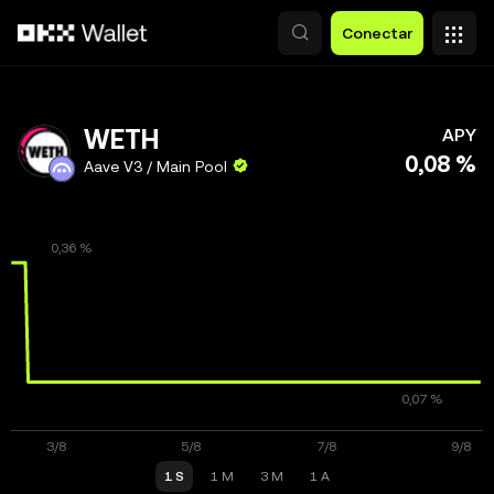
Pasar al contenido principal
Conectar
WETH
APY
0,08 %
Aave V3 / Main Pool
1 S
1 M
3 M
1 A