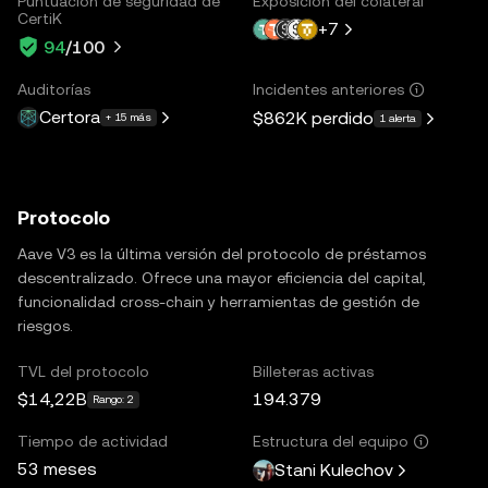
Puntuación de seguridad de
Exposición del colateral
CertiK
+
7
94
/100
Auditorías
Incidentes anteriores
Certora
$862K
perdido
+ 15 más
1 alerta
Protocolo
Aave V3 es la última versión del protocolo de préstamos
descentralizado. Ofrece una mayor eficiencia del capital,
funcionalidad cross-chain y herramientas de gestión de
riesgos.
TVL del protocolo
Billeteras activas
$14,22B
194.379
Rango: 2
Tiempo de actividad
Estructura del equipo
53 meses
Stani Kulechov