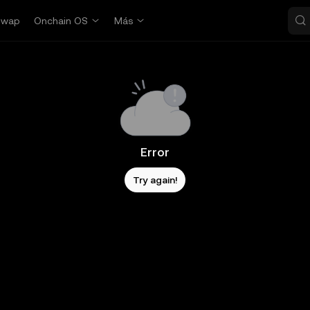
Swap
Onchain OS
Más
Error
Try again!