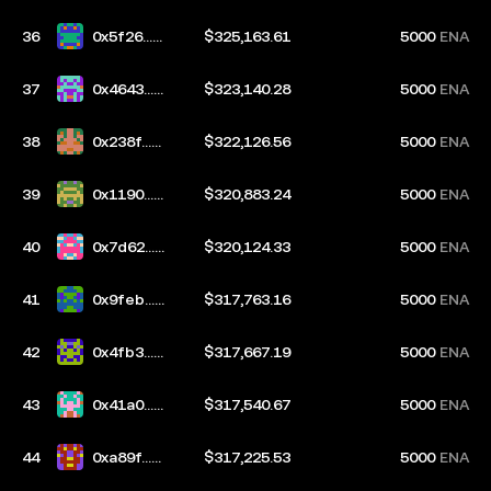
3e5
36
0x5f26...d
$325,163.61
5000
ENA
e85
37
0x4643...3
$323,140.28
5000
ENA
ac5
38
0x238f...e
$322,126.56
5000
ENA
7dc
39
0x1190...6
$320,883.24
5000
ENA
b76
40
0x7d62...0
$320,124.33
5000
ENA
203
41
0x9feb...5
$317,763.16
5000
ENA
d78
42
0x4fb3...4
$317,667.19
5000
ENA
1b5
43
0x41a0...6
$317,540.67
5000
ENA
cfb
44
0xa89f...e
$317,225.53
5000
ENA
946