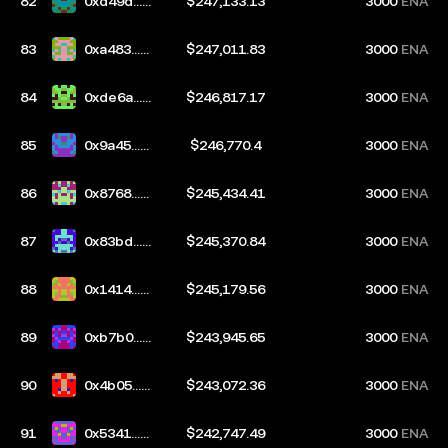
82
0xd49d...8
$247,133.13
3000
ENA
d8d
83
0xa483...5
$247,011.83
3000
ENA
d68
84
0xde6a...5
$246,817.17
3000
ENA
9e7
85
0x9a45...d
$246,770.4
3000
ENA
e55
86
0x8768...d
$245,434.41
3000
ENA
b10
87
0x83bd...c
$245,370.84
3000
ENA
50b
88
0x1414...8
$245,179.56
3000
ENA
c3c
89
0xb7b0...a
$243,945.65
3000
ENA
726
90
0x4b05...3
$243,072.36
3000
ENA
4da
91
0x5341...d
$242,747.49
3000
ENA