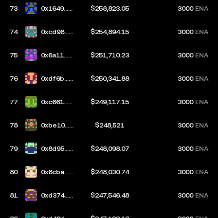
73
0x1649...a
$258,823.05
3000
ENA
a57
74
0xcd98...a
$254,894.15
3000
ENA
09a
75
0x6a11...b
$251,710.23
3000
ENA
835
76
0xdf6b...d
$250,341.88
3000
ENA
b4a
77
0xc661...3
$249,117.15
3000
ENA
de2
78
0xbe10...0
$248,521
3000
ENA
b21
79
0x8d95...3
$248,098.07
3000
ENA
50b
80
0x6cba...0
$248,030.74
3000
ENA
7fb
81
0xd374...6
$247,546.48
3000
ENA
c2f