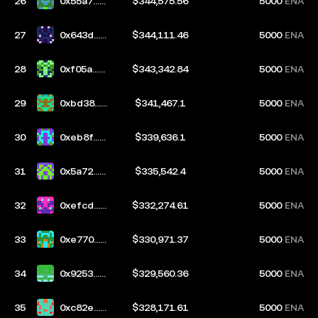
26
0x55a7...d
$344,575.56
5000
ENA
aeb
27
0x643d...3
$344,111.46
5000
ENA
154
28
0xf05a...b
$343,342.84
5000
ENA
67d
29
0xbd38...6
$341,467.1
5000
ENA
bf5
30
0xeb8f...7
$339,636.1
5000
ENA
d4e
31
0x5a72...b
$335,542.4
5000
ENA
6fe
32
0xefcd...7
$332,274.61
5000
ENA
305
33
0xe770...2
$330,971.37
5000
ENA
e2a
34
0x9253...7
$329,560.36
5000
ENA
943
35
0xc82e...b
$328,171.61
5000
ENA