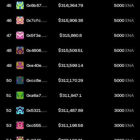
45
0x6b87...7
$316,364.79
5000
ENA
094
46
0x7cfc...1
$315,906.38
5000
ENA
57c
47
0x5f3e...9
$315,860.8
5000
ENA
e1b
48
0x4806...4
$315,509.51
5000
ENA
a0b
49
0xe40e...e
$313,599.14
5000
ENA
b01
50
0xcc8e...9
$312,170.29
5000
ENA
2ba
51
0xa6a7...6
$311,947.1
3000
ENA
a86
52
0x5321...2
$311,487.89
3000
ENA
434
53
0xc555...4
$311,198.58
3000
ENA
f5e