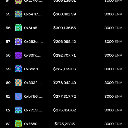
54
0x2746...e
$309,139.81
3000
ENA
969
55
0xbe47...1
$300,491.39
3000
ENA
9d4
56
0x8fa5...8
$300,136.55
3000
ENA
888
57
0x283e...6
$298,998.42
3000
ENA
8a8
58
0x38fc...2
$292,707.71
3000
ENA
d31
59
0x6cd8...b
$287,159.36
3000
ENA
afe
60
0x393f...7
$278,942.49
3000
ENA
39b
61
0xbf56...2
$277,317.72
3000
ENA
f4c
62
0x7713...1
$275,450.62
3000
ENA
5e4
63
0xf680...e
$275,223.5
3000
ENA