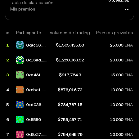
tabla de clasificación
Mis premios
--
#
Participante
Volumen de trading
Premios previstos
1
0xac56...e
$1,505,435.88
25.000
ENA
41d
2
0x16ad...0
$1,280,063.52
20.000
ENA
3bf
3
0xe48f...9
$917,784.3
15.000
ENA
9d5
4
0xcbcf...c
$876,016.73
10.000
ENA
d55
5
0xd036...5
$784,787.15
10.000
ENA
36f
6
0x5550...9
$755,487.71
10.000
ENA
3e5
7
0x9b27...1
$754,645.79
10.000
ENA