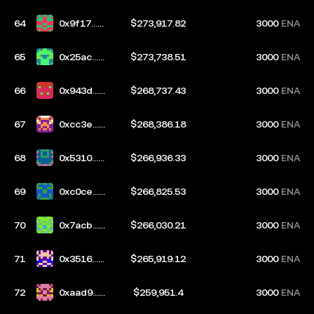
d72
64
0x9f17...3
$273,917.82
3000
ENA
ebb
65
0x25ac...0
$273,738.51
3000
ENA
417
66
0x943d...b
$268,737.43
3000
ENA
4ff
67
0xcc3e...c
$268,386.18
3000
ENA
949
68
0x5310...7
$266,936.33
3000
ENA
54f
69
0xc0ce...a
$266,825.53
3000
ENA
8f8
70
0x7acb...1
$266,030.21
3000
ENA
3df
71
0x3516...3
$265,919.12
3000
ENA
9a1
72
0xaad9...e
$259,951.4
3000
ENA
a86