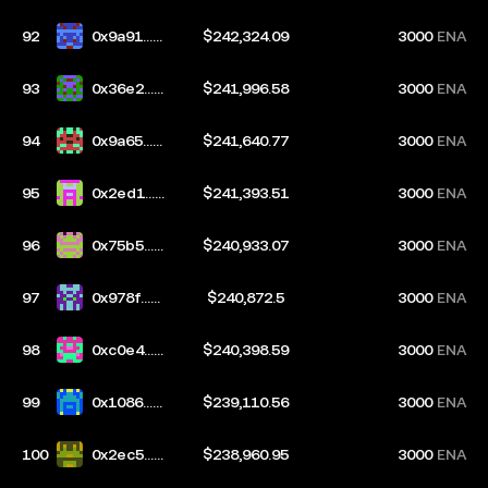
e17
92
0x9a91...0
$242,324.09
3000
ENA
48e
93
0x36e2...c
$241,996.58
3000
ENA
553
94
0x9a65...9
$241,640.77
3000
ENA
a56
95
0x2ed1...9
$241,393.51
3000
ENA
f65
96
0x75b5...3
$240,933.07
3000
ENA
bc3
97
0x978f...3
$240,872.5
3000
ENA
50a
98
0xc0e4...5
$240,398.59
3000
ENA
bbf
99
0x1086...2
$239,110.56
3000
ENA
198
100
0x2ec5...ff
$238,960.95
3000
ENA
c5