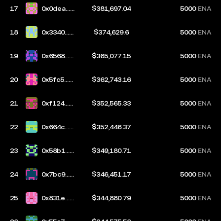
17
0x0dea...2
$381,697.04
5000
ENA
568
18
0x3340...0
$374,629.6
5000
ENA
97c
19
0x6568...2
$365,077.15
5000
ENA
3f2
20
0x5fc5...c
$362,743.16
5000
ENA
744
21
0xf124...8
$352,565.33
5000
ENA
1ae
22
0x664c...2
$352,446.37
5000
ENA
e28
23
0x58b1...b
$349,180.71
5000
ENA
f6a
24
0x7bc9...b
$346,451.17
5000
ENA
670
25
0x831e...7
$344,880.79
5000
ENA
37a