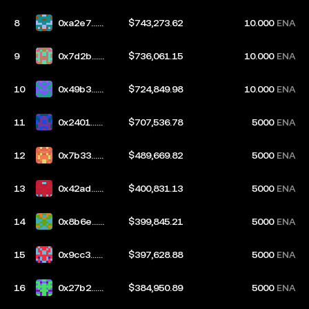
e9a
8
0xa2e7...1
$743,273.62
10.000
ENA
a50
9
0x7d2b...3
$736,061.15
10.000
ENA
2cb
10
0x49b3...2
$724,849.98
10.000
ENA
c57
11
0x2401...8
$707,536.78
5000
ENA
80f
12
0x7b33...2
$489,669.82
5000
ENA
03b
13
0x42ad...b
$400,831.13
5000
ENA
9c2
14
0x8b6e...6
$399,845.21
5000
ENA
03d
15
0x9cc3...1
$397,628.88
5000
ENA
959
16
0x27b2...7
$384,950.89
5000
ENA
3d4