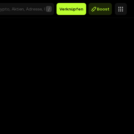
/
Verknüpfen
Boost