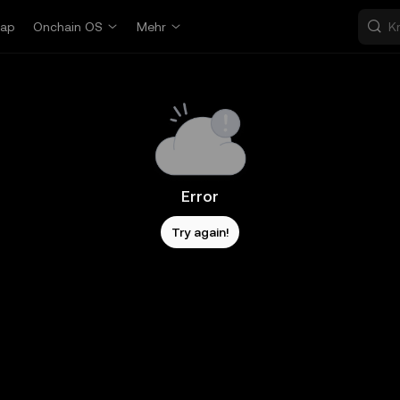
ap
Onchain OS
Mehr
Error
Try again!