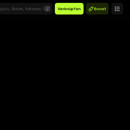
/
Verknüpfen
Boost