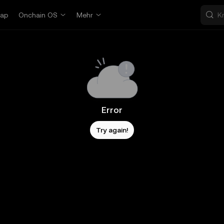
ap
Onchain OS
Mehr
Error
Try again!