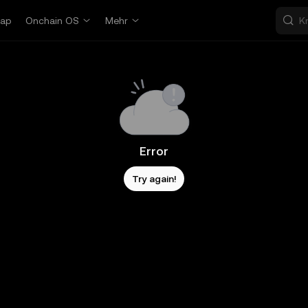
ap
Onchain OS
Mehr
Error
Try again!