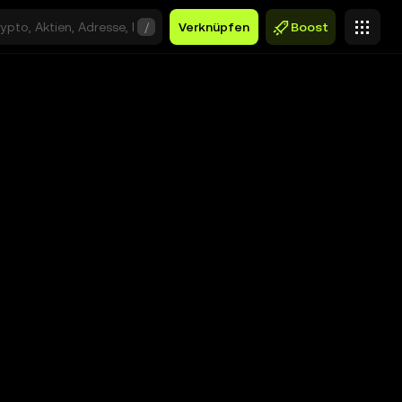
/
Verknüpfen
Boost