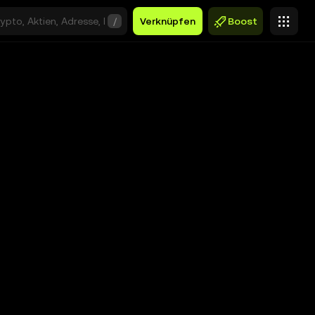
/
Verknüpfen
Boost