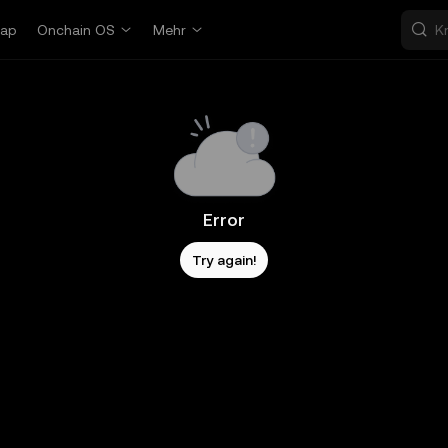
ap
Onchain OS
Mehr
Error
Try again!