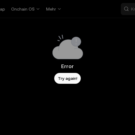
ap
Onchain OS
Mehr
Error
Try again!