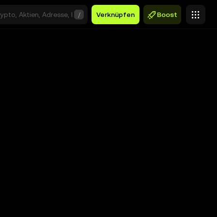
/
Verknüpfen
Boost