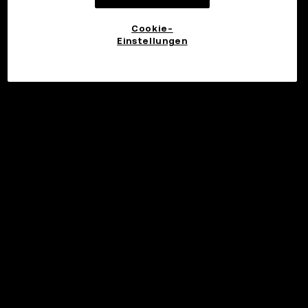
Cookie-
Einstellungen
©2017 - 2026 WEB3.OKX.COM
Deutsch/USD