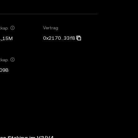
Vertrag
tkap.
0x2170...33f8
1,15M
tkap.
,09B
das Staking im V3/V4-