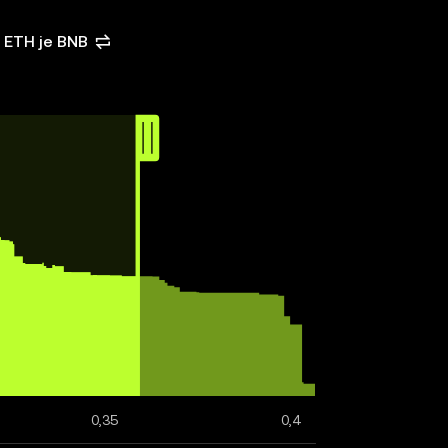
2 ETH je BNB
0,35
0,4