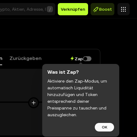
/
Verknüpfen
Boost
n
Zurückgeben
Zap
Was ist Zap?
Aktiviere den Zap-Modus, um
automatisch Liquidität
$0,00
hinzuzufügen und Token
entsprechend deiner
Preisspanne zu tauschen und
auszugleichen.
$0,00
OK