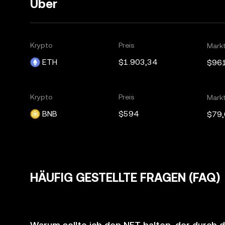
Über
Krypto
Preis
Mark
ETH
$1.903,34
$96
Krypto
Preis
Mark
BNB
$594
$79
HÄUFIG GESTELLTE FRAGEN (FAQ)
Warum sollte ich den NFT halten, der durch 