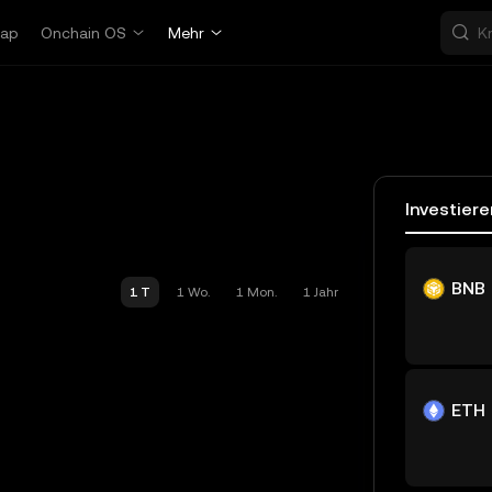
ap
Onchain OS
Mehr
Investiere
BNB
1 T
1 Wo.
1 Mon.
1 Jahr
ETH