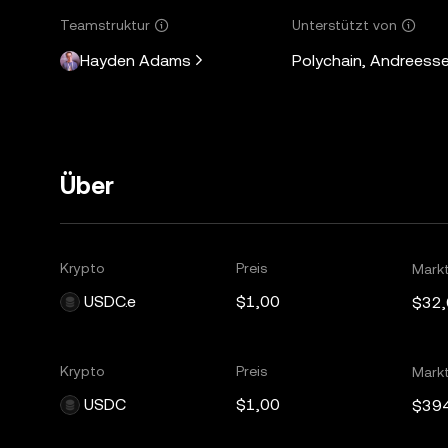
Teamstruktur
Unterstützt von
Hayden Adams
Polychain, Andreesse
Über
Krypto
Preis
Mark
USDC.e
$1,00
$32
Krypto
Preis
Mark
USDC
$1,00
$39