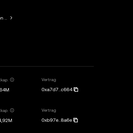
n Horowitz, Paradigm, Variant Fund, SV Angel
Vertrag
tkap.
0xa7d7...c664
,64M
Vertrag
tkap.
0xb97e...8a6e
4,92M