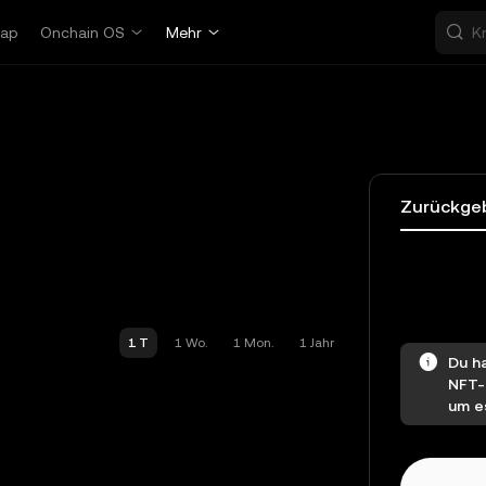
ap
Onchain OS
Mehr
Zurückge
1 T
1 Wo.
1 Mon.
1 Jahr
Du ha
NFT-Z
um es