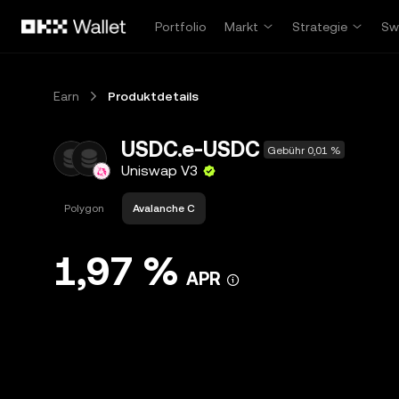
Zum Hauptinhalt springen
Portfolio
Markt
Strategie
Sw
Earn
Produktdetails
USDC.e-USDC
Gebühr 0,01 %
Uniswap V3
Polygon
Avalanche C
1,97 %
APR