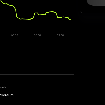
werk
thereum