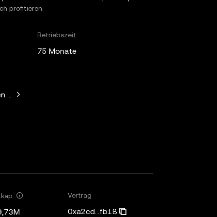
h profitieren.
Betriebszeit
75 Monate
n Horowitz, Paradigm, Variant Fund, SV Angel
Vertrag
tkap.
0xa2cd...fb18
9,73M