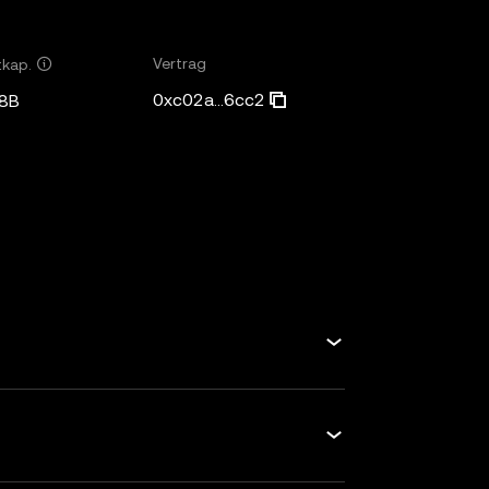
Vertrag
tkap.
0xc02a...6cc2
8B