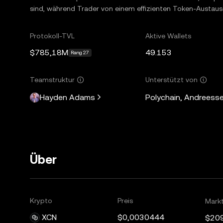
sind, während Trader von einem effizienten Token-Austausc
Protokoll-TVL
Aktive Wallets
$785,18M
49.153
Rang 27
Teamstruktur
Unterstützt von
Hayden Adams
Polychain, Andreesse
Über
Krypto
Preis
Mark
XCN
$0,0030444
$20