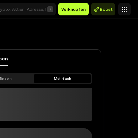
/
Verknüpfen
Boost
ben
Einzeln
Mehrfach
V2
$0,00