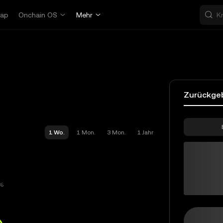
ap
Onchain OS
Mehr
Zurückge
1 Wo.
1 Mon.
3 Mon.
1 Jahr
UNI-