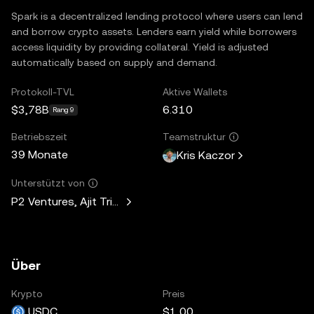
Spark is a decentralized lending protocol where users can lend
and borrow crypto assets. Lenders earn yield while borrowers
access liquidity by providing collateral. Yield is adjusted
automatically based on supply and demand.
Protokoll-TVL
Aktive Wallets
$3,78B
6.310
Rang 9
Betriebszeit
Teamstruktur
39 Monate
Kris Kaczor
Unterstützt von
P2 Ventures, Ajit Tripathi, Unicorn Ventures, Curiosity Capit
Über
Krypto
Preis
USDC
$1,00