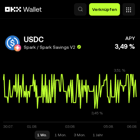
Zum Hauptinhalt springen
Verknüpfen
USDC
APY
3,49 %
Spark / Spark Savings V2
1 Wo.
1 Mon.
3 Mon.
1 Jahr