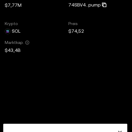
74SBV4...pump
$7,77M
Krypto
Preis
SOL
$74,52
Marktkap.
$43,4B