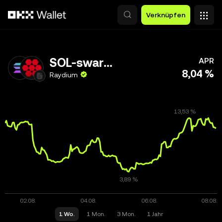
Zum Hauptinhalt springen
Verknüpfen
SOL-swarms
APR
8,04 %
Raydium
1 Wo.
1 Mon.
3 Mon.
1 Jahr