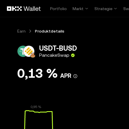
Zum Hauptinhalt springen
Portfolio
Markt
Strategie
Sw
Earn
Produktdetails
USDT-BUSD
PancakeSwap
0,13 %
APR