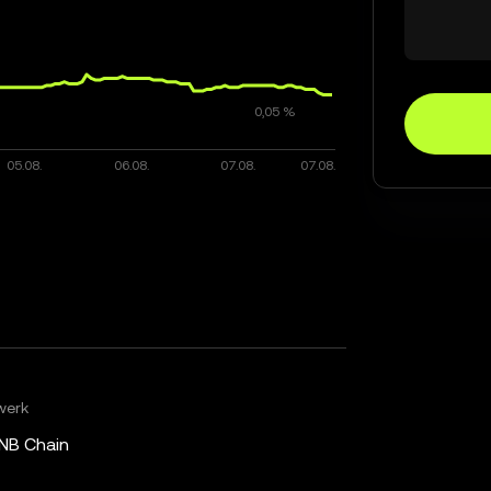
werk
NB Chain