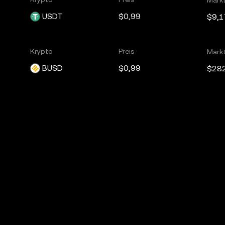
USDT
$0,99
$9,1
Krypto
Preis
Mark
BUSD
$0,99
$28