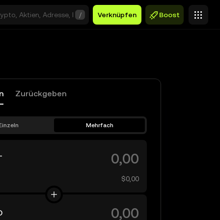
/
Verknüpfen
Boost
n
Zurückgeben
Einzeln
Mehrfach
T
$0,00
D