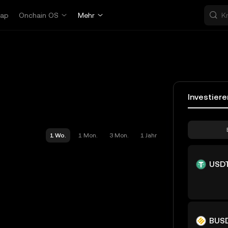
ap
Onchain OS
Mehr
Investiere
1 Wo.
1 Mon.
3 Mon.
1 Jahr
USD
BUS