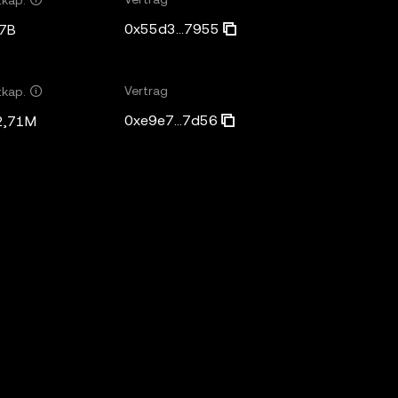
0x55d3...7955
7B
Vertrag
tkap.
0xe9e7...7d56
2,71M