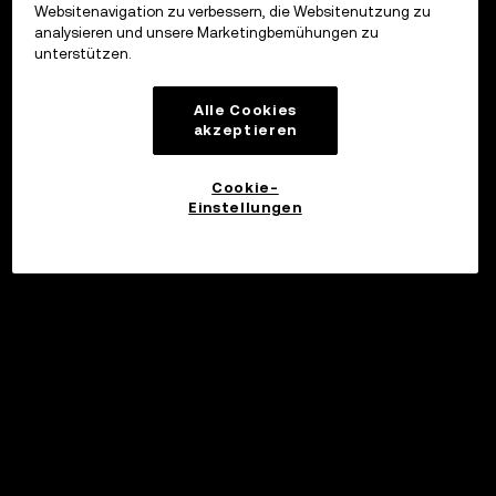
Websitenavigation zu verbessern, die Websitenutzung zu
analysieren und unsere Marketingbemühungen zu
unterstützen.
Alle Cookies
akzeptieren
Cookie-
Einstellungen
©2017 - 2026 WEB3.OKX.COM
Deutsch/USD