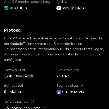
CertiK-Sicherheitsbewertung
Audits
Sec3
88
/100
+1 mehr
Protokoll
Orca V3 ist eine konzentrierte Liquiditäts-DEX auf Solana, die
die Kapitaleffizienz verbessert. Sie ermöglicht es
Liquiditätsanbietern, Preisspannen für ihre Assets festzulegen,
was eine höhere Liquidität und bessere Handelsbedingungen
ermöglicht.
Protokoll-TVL
Aktive Wallets
$243,93M
21.647
Rang 40
Betriebszeit
Teamstruktur
64 Monate
Yutaro Mori
Unterstützt von
Polychain, Zee Prime Capital, Solana Ventures, Placeholder