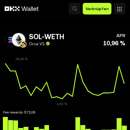
Zum Hauptinhalt springen
Verknüpfen
SOL-WETH
APR
10,96 %
Orca V3
Fee rewards:
$72,08