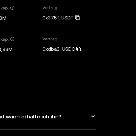
Vertrag
tkap.
0x375f...USDT
63M
Vertrag
tkap.
0xdba3...USDC
8,93M
d wann erhalte ich ihn?