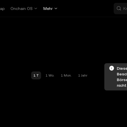
ap
Onchain OS
Mehr
Diese
Besch
1 T
1 Wo.
1 Mon.
1 Jahr
Börs
nicht