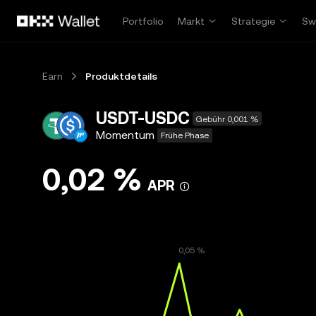
Zum Hauptinhalt springen
Portfolio
Markt
Strategie
Sw
Earn
Produktdetails
USDT-USDC
Gebühr 0,001 %
Momentum
Frühe Phase
0,02 %
APR