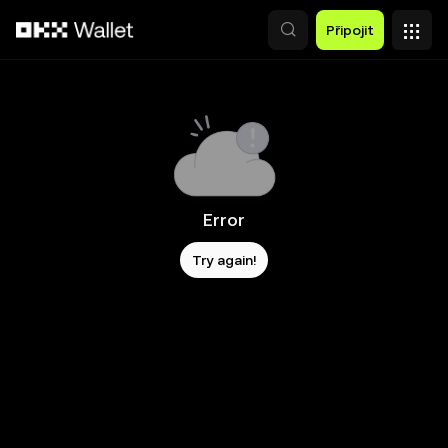
Přeskočit na hlavní obsah
Připojit
Error
Try again!