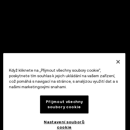
Když kliknete na „Přijmout všechny soubory cookie“,
poskytnete tím souhlas k jejich ukládání na vašem zařízení,
což pomáhá s navigací na stránce, s analýzou využití dat a s
našimi marketingovými snahami.
Přijmout všechny
soubory cookie
Nastavení souborů
cookie
OKX Peněženka