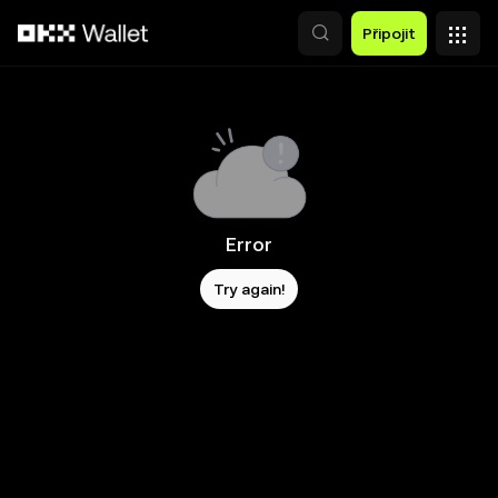
Přeskočit na hlavní obsah
Připojit
Error
Try again!