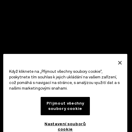
Když kliknete na „Přijmout všechny soubory cookie“,
poskytnete tím souhlas k jejich ukládání na vašem zařízení,
což pomáhá s navigací na stránce, s analýzou využití dat a s
našimi marketingovými snahami.
Přijmout všechny
soubory cookie
Nastavení souborů
cookie
OKX Peněženka