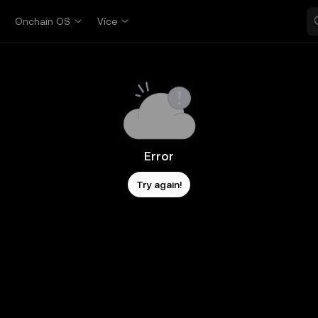
p
Onchain OS
Více
Error
Try again!