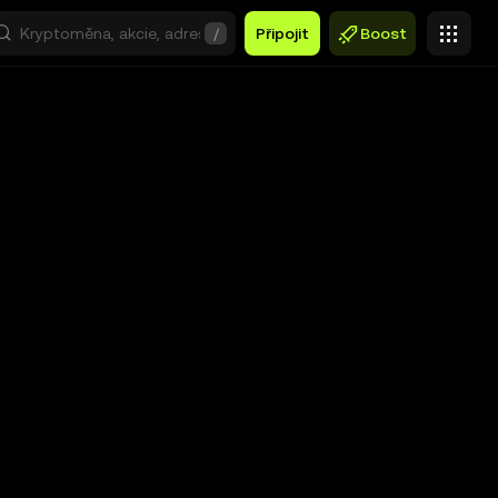
/
Připojit
Boost