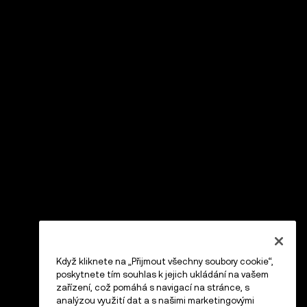
Když kliknete na „Přijmout všechny soubory cookie“,
poskytnete tím souhlas k jejich ukládání na vašem
zařízení, což pomáhá s navigací na stránce, s
analýzou využití dat a s našimi marketingovými