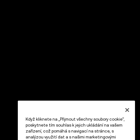
Když kliknete na „Přijmout všechny soubory cookie“,
poskytnete tím souhlas k jejich ukládání na vašem
zařízení, což pomáhá s navigací na stránce, s
analýzou využití dat a s našimi marketingovými