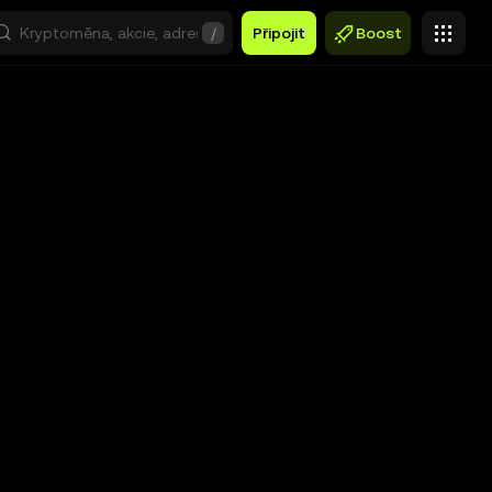
/
Připojit
Boost