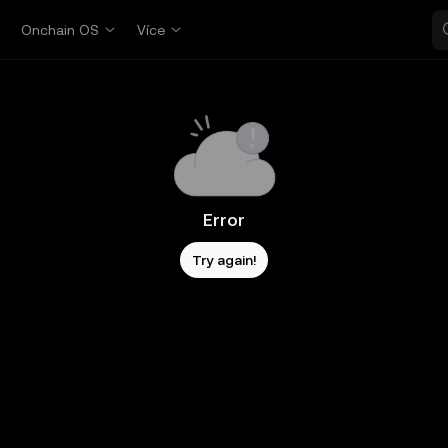
p
Onchain OS
Více
Error
Try again!