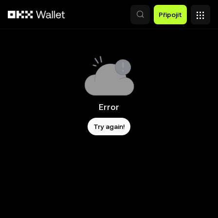
Přeskočit na hlavní obsah
Připojit
Error
Try again!