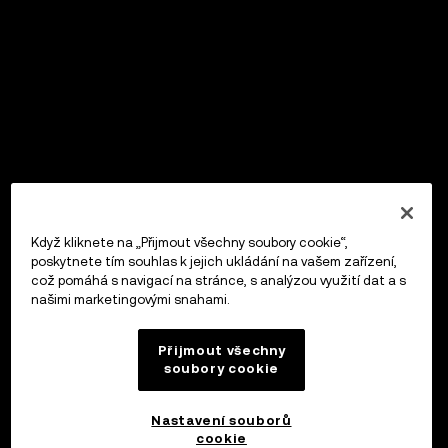
Když kliknete na „Přijmout všechny soubory cookie“,
poskytnete tím souhlas k jejich ukládání na vašem zařízení,
což pomáhá s navigací na stránce, s analýzou využití dat a s
našimi marketingovými snahami.
Přijmout všechny
soubory cookie
Nastavení souborů
cookie
OKX Peněženka