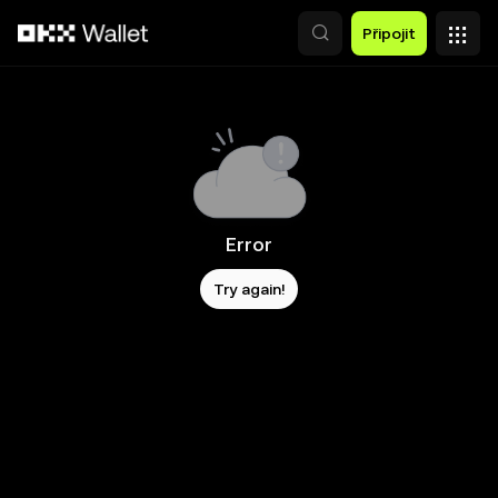
Přeskočit na hlavní obsah
Připojit
Error
Try again!