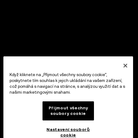
Když kliknete na „Přijmout všechny soubory cookie“,
poskytnete tím souhlas k jejich ukládání na vašem zařízení,
což pomáhá s navigací na stránce, s analýzou využití dat a s
našimi marketingovými snahami.
Přijmout všechny
soubory cookie
Nastavení souborů
cookie
OKX Peněženka