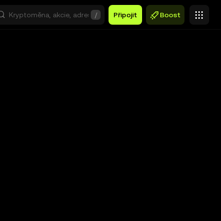
/
Připojit
Boost