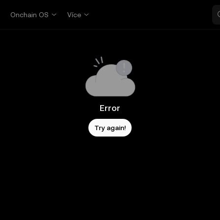
p
Onchain OS
Více
Error
Try again!