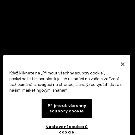
Když kliknete na „Přijmout všechny soubory cookie“,
poskytnete tím souhlas k jejich ukládání na vašem zařízení,
což pomáhá s navigací na stránce, s analýzou využití dat a s
našimi marketingovými snahami.
Přijmout všechny
soubory cookie
Nastavení souborů
cookie
OKX Peněženka