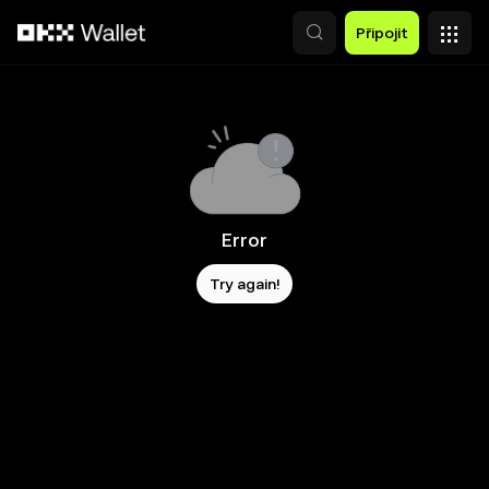
Přeskočit na hlavní obsah
Připojit
Error
Try again!