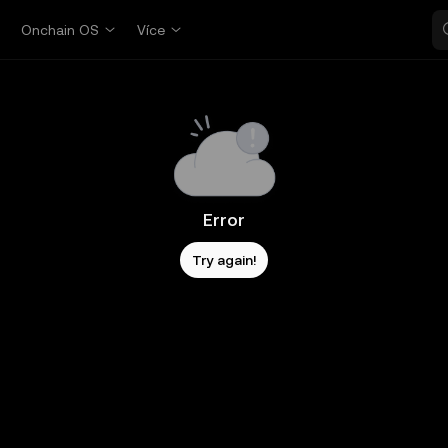
p
Onchain OS
Více
Error
Try again!