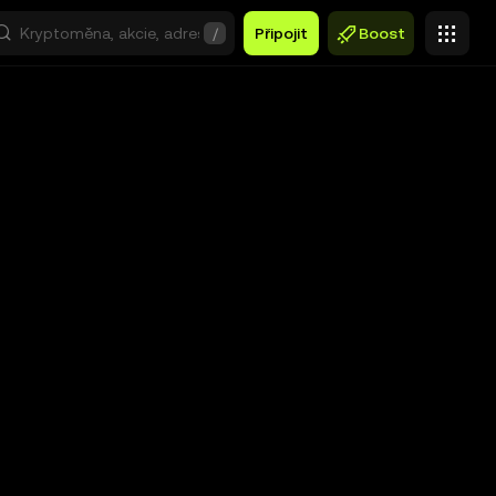
/
Připojit
Boost