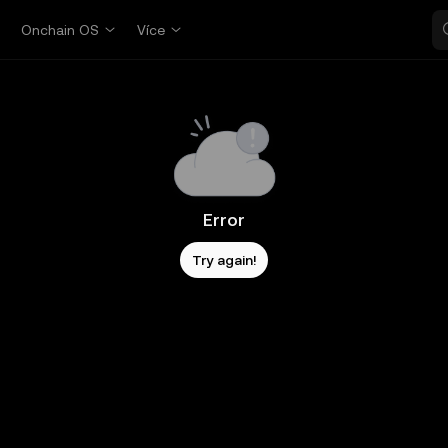
p
Onchain OS
Více
Error
Try again!