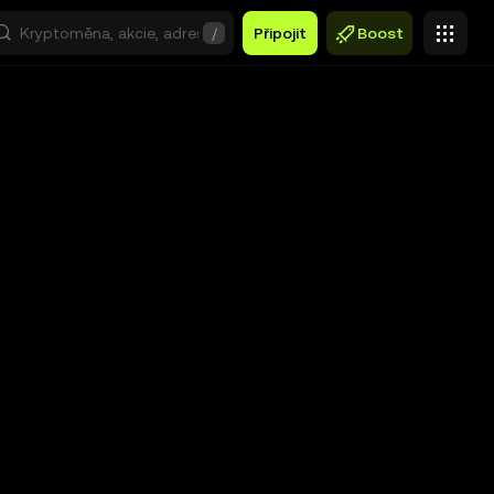
/
Připojit
Boost