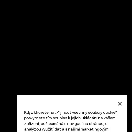
Když kliknete na „Přijmout všechny soubory cookie“,
poskytnete tím souhlas k jejich ukládání na vašem
zařízení, což pomáhá s navigací na stránce, s
analýzou využití dat a s našimi marketingovými