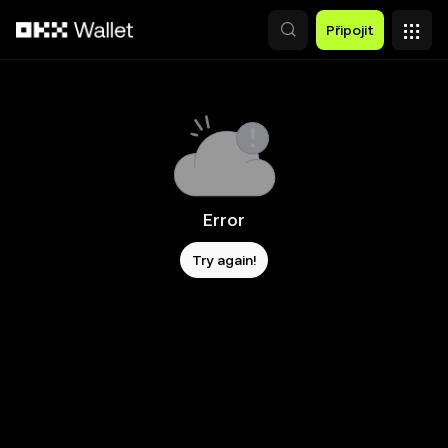
Přeskočit na hlavní obsah
Připojit
Error
Try again!