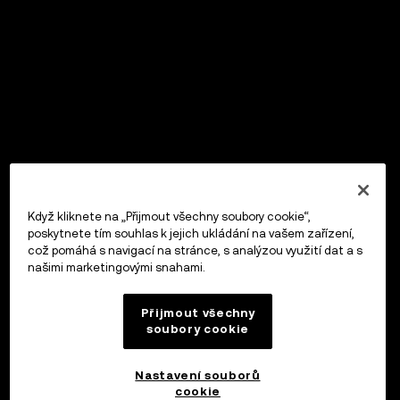
Když kliknete na „Přijmout všechny soubory cookie“,
poskytnete tím souhlas k jejich ukládání na vašem zařízení,
což pomáhá s navigací na stránce, s analýzou využití dat a s
našimi marketingovými snahami.
Přijmout všechny
soubory cookie
Nastavení souborů
cookie
OKX Peněženka