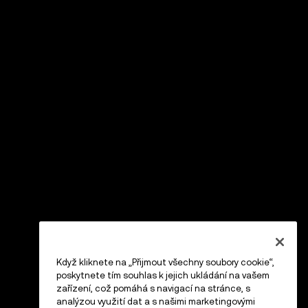
Když kliknete na „Přijmout všechny soubory cookie“,
poskytnete tím souhlas k jejich ukládání na vašem
zařízení, což pomáhá s navigací na stránce, s
analýzou využití dat a s našimi marketingovými