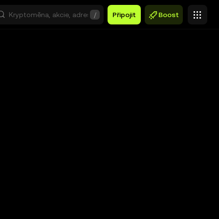
/
Připojit
Boost