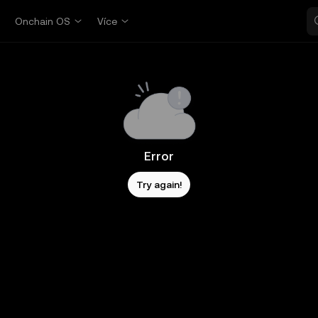
p
Onchain OS
Více
Error
Try again!