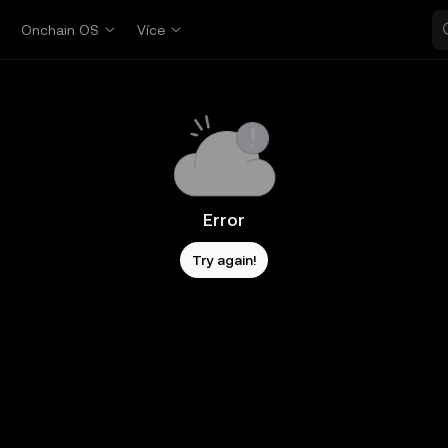
p
Onchain OS
Více
Error
Try again!