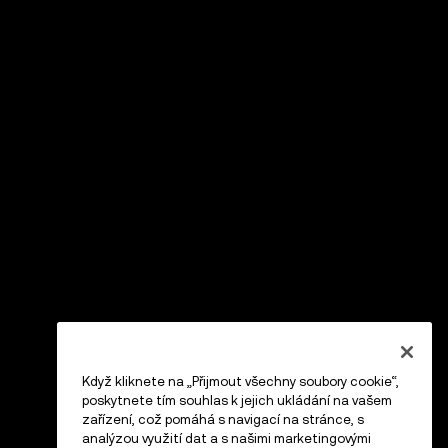
Když kliknete na „Přijmout všechny soubory cookie“,
poskytnete tím souhlas k jejich ukládání na vašem
zařízení, což pomáhá s navigací na stránce, s
analýzou využití dat a s našimi marketingovými