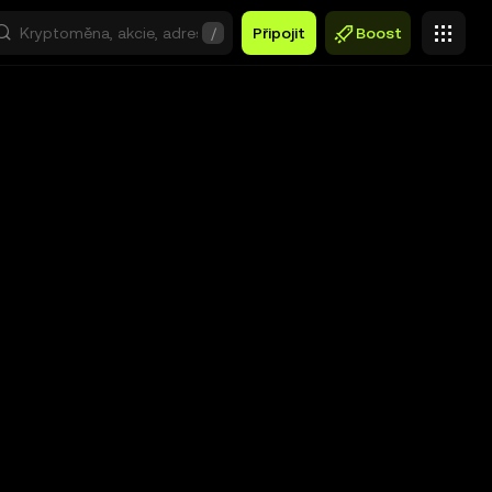
/
Připojit
Boost