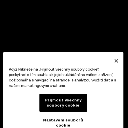
Když kliknete na „Přijmout všechny soubory cookie“,
poskytnete tím souhlas k jejich ukládání na vašem zařízení,
což pomáhá s navigací na stránce, s analýzou využití dat a s
našimi marketingovými snahami.
Přijmout všechny
soubory cookie
Nastavení souborů
cookie
OKX Peněženka