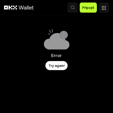
Přeskočit na hlavní obsah
Připojit
Error
Try again!