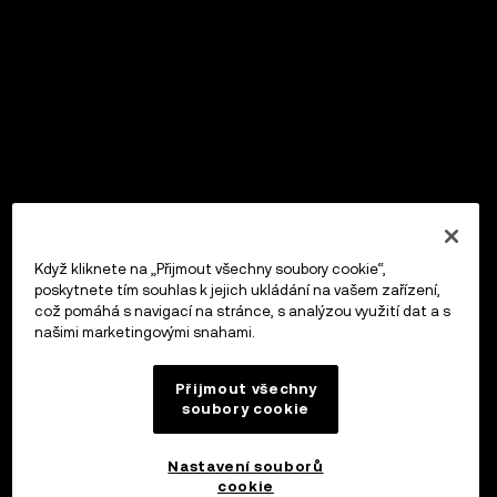
Když kliknete na „Přijmout všechny soubory cookie“,
poskytnete tím souhlas k jejich ukládání na vašem zařízení,
což pomáhá s navigací na stránce, s analýzou využití dat a s
našimi marketingovými snahami.
Přijmout všechny
soubory cookie
Nastavení souborů
cookie
OKX Peněženka