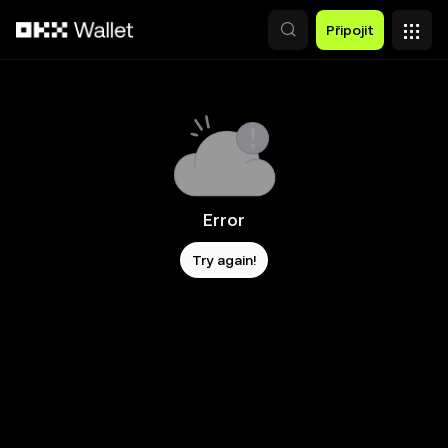
Přeskočit na hlavní obsah
Připojit
Error
Try again!