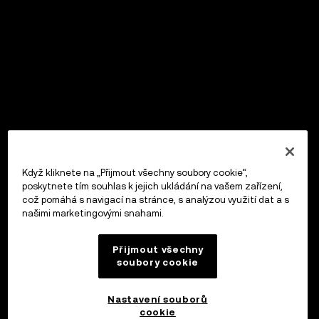
Když kliknete na „Přijmout všechny soubory cookie“,
poskytnete tím souhlas k jejich ukládání na vašem zařízení,
což pomáhá s navigací na stránce, s analýzou využití dat a s
našimi marketingovými snahami.
Přijmout všechny
soubory cookie
Nastavení souborů
cookie
OKX Peněženka