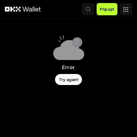
Přeskočit na hlavní obsah
Připojit
Error
Try again!