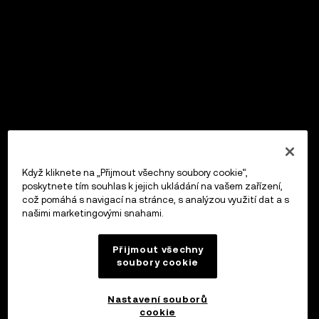
Když kliknete na „Přijmout všechny soubory cookie“,
poskytnete tím souhlas k jejich ukládání na vašem zařízení,
což pomáhá s navigací na stránce, s analýzou využití dat a s
našimi marketingovými snahami.
Přijmout všechny
soubory cookie
Nastavení souborů
cookie
OKX Peněženka