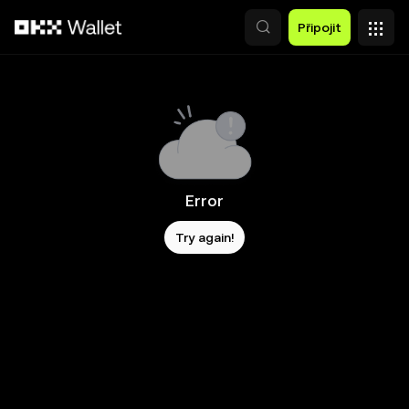
Přeskočit na hlavní obsah
Připojit
Error
Try again!