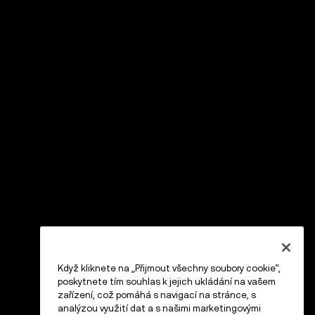
Když kliknete na „Přijmout všechny soubory cookie“,
poskytnete tím souhlas k jejich ukládání na vašem
zařízení, což pomáhá s navigací na stránce, s
analýzou využití dat a s našimi marketingovými