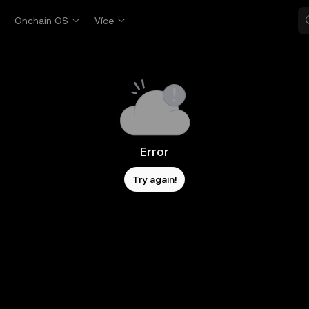
p
Onchain OS
Více
Error
Try again!