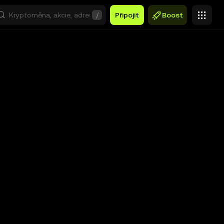
/
Připojit
Boost