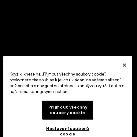
Když kliknete na „Přijmout všechny soubory cookie“,
poskytnete tím souhlas k jejich ukládání na vašem zařízení,
což pomáhá s navigací na stránce, s analýzou využití dat a s
našimi marketingovými snahami.
Přijmout všechny
soubory cookie
Nastavení souborů
cookie
OKX Peněženka