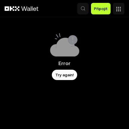
Přeskočit na hlavní obsah
Připojit
Error
Try again!