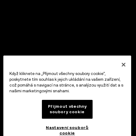
Když kliknete na „Přijmout všechny soubory cookie“,
poskytnete tím souhlas k jejich ukládání na vašem zařízení,
což pomáhá s navigací na stránce, s analýzou využití dat a s
našimi marketingovými snahami.
Přijmout všechny
soubory cookie
Nastavení souborů
cookie
OKX Peněženka