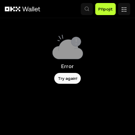
Přeskočit na hlavní obsah
Připojit
Error
Try again!