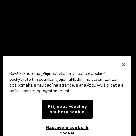
Když kliknete na „Přijmout všechny soubory cookie“,
poskytnete tím souhlas k jejich ukládání na vašem zařízení,
což pomáhá s navigací na stránce, s analýzou využití dat a s
našimi marketingovými snahami.
Přijmout všechny
soubory cookie
Nastavení souborů
cookie
OKX Peněženka