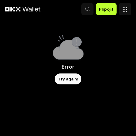
Přeskočit na hlavní obsah
Připojit
Error
Try again!