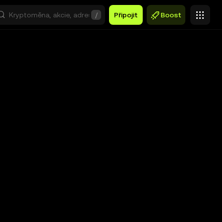
/
Připojit
Boost