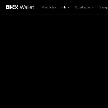
Přeskočit na hlavní obsah
Portfolio
Trh
Strategie
Swa