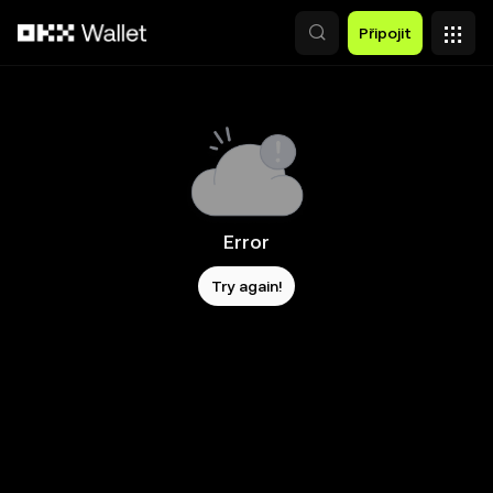
Přeskočit na hlavní obsah
Připojit
Error
Try again!