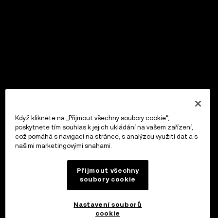
Když kliknete na „Přijmout všechny soubory cookie“,
poskytnete tím souhlas k jejich ukládání na vašem zařízení,
což pomáhá s navigací na stránce, s analýzou využití dat a s
našimi marketingovými snahami.
Přijmout všechny
soubory cookie
Nastavení souborů
cookie
OKX Peněženka