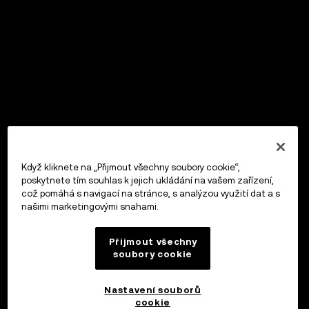
Když kliknete na „Přijmout všechny soubory cookie“,
poskytnete tím souhlas k jejich ukládání na vašem zařízení,
což pomáhá s navigací na stránce, s analýzou využití dat a s
našimi marketingovými snahami.
Přijmout všechny
soubory cookie
Nastavení souborů
cookie
OKX Peněženka