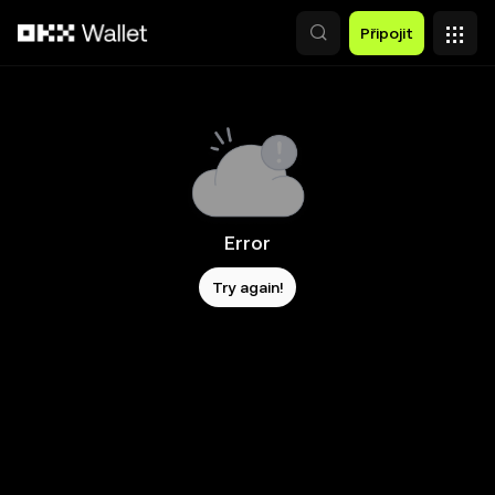
Přeskočit na hlavní obsah
Připojit
Error
Try again!