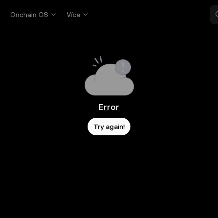
p
Onchain OS
Více
Error
Try again!