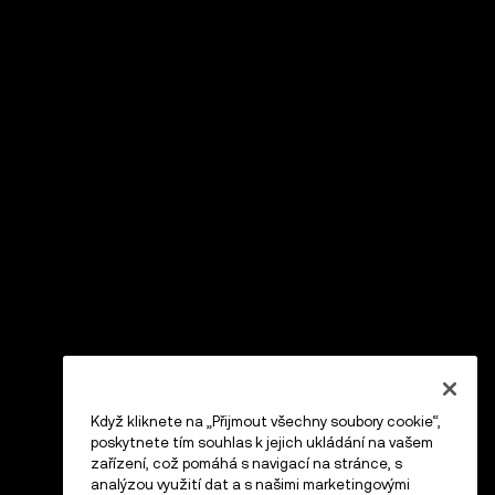
Když kliknete na „Přijmout všechny soubory cookie“,
poskytnete tím souhlas k jejich ukládání na vašem
zařízení, což pomáhá s navigací na stránce, s
analýzou využití dat a s našimi marketingovými