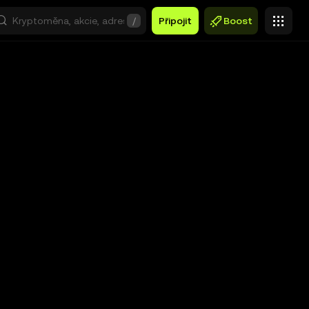
/
Připojit
Boost