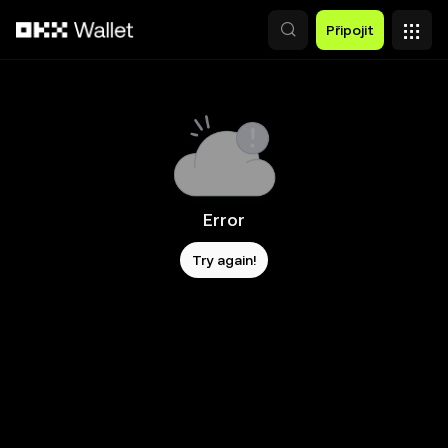
Přeskočit na hlavní obsah
Připojit
Error
Try again!