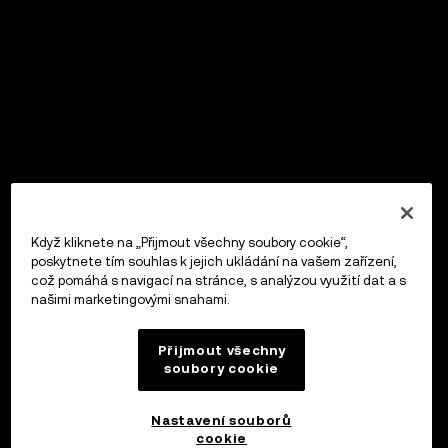
Když kliknete na „Přijmout všechny soubory cookie“,
poskytnete tím souhlas k jejich ukládání na vašem zařízení,
což pomáhá s navigací na stránce, s analýzou využití dat a s
našimi marketingovými snahami.
Přijmout všechny
soubory cookie
Nastavení souborů
cookie
OKX Peněženka