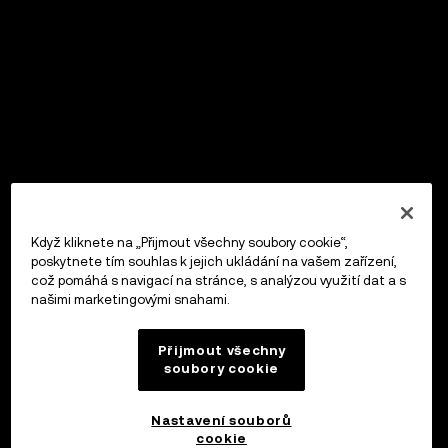
Když kliknete na „Přijmout všechny soubory cookie“,
poskytnete tím souhlas k jejich ukládání na vašem zařízení,
což pomáhá s navigací na stránce, s analýzou využití dat a s
našimi marketingovými snahami.
Přijmout všechny
soubory cookie
Nastavení souborů
cookie
OKX Peněženka