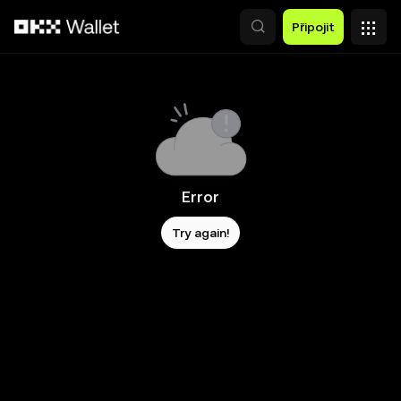
Přeskočit na hlavní obsah
Připojit
Error
Try again!