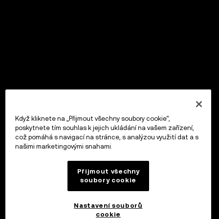
Když kliknete na „Přijmout všechny soubory cookie“,
poskytnete tím souhlas k jejich ukládání na vašem zařízení,
což pomáhá s navigací na stránce, s analýzou využití dat a s
našimi marketingovými snahami.
Přijmout všechny
soubory cookie
Nastavení souborů
cookie
OKX Peněženka