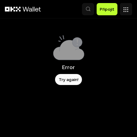
Přeskočit na hlavní obsah
Připojit
Error
Try again!