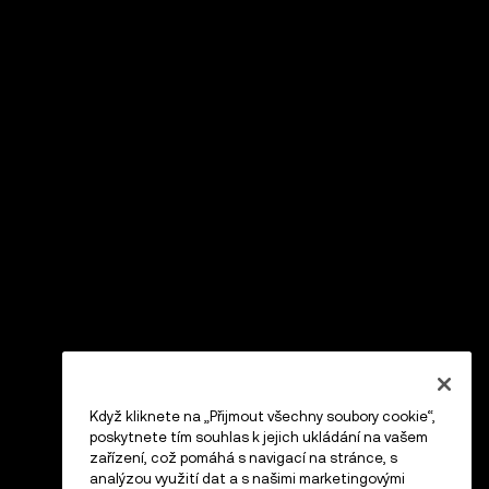
Když kliknete na „Přijmout všechny soubory cookie“,
poskytnete tím souhlas k jejich ukládání na vašem
zařízení, což pomáhá s navigací na stránce, s
analýzou využití dat a s našimi marketingovými