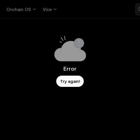
p
Onchain OS
Více
Error
Try again!