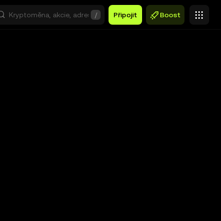
/
Připojit
Boost