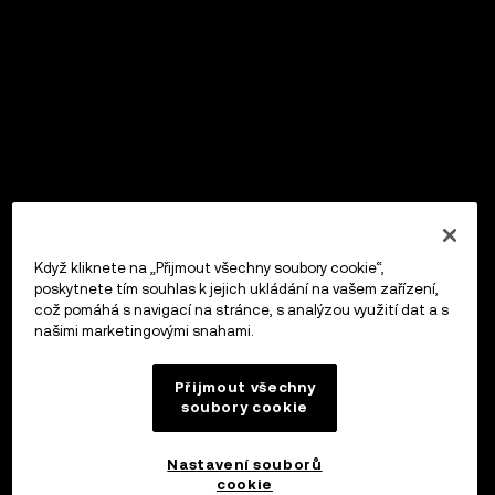
Když kliknete na „Přijmout všechny soubory cookie“,
poskytnete tím souhlas k jejich ukládání na vašem zařízení,
což pomáhá s navigací na stránce, s analýzou využití dat a s
našimi marketingovými snahami.
Přijmout všechny
soubory cookie
Nastavení souborů
cookie
OKX Peněženka