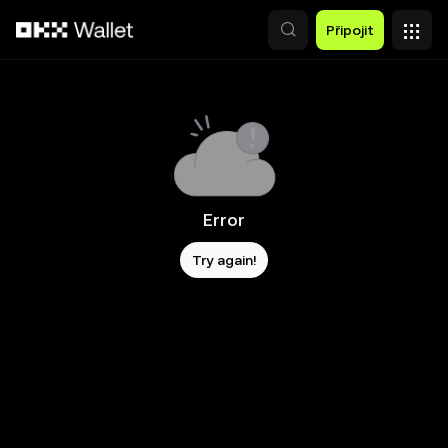
Přeskočit na hlavní obsah
Připojit
Error
Try again!