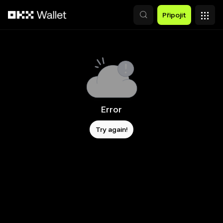
Přeskočit na hlavní obsah
Připojit
Error
Try again!