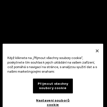
Když kliknete na „Přijmout všechny soubory cookie“,
poskytnete tím souhlas k jejich ukládání na vašem zařízení,
což pomáhá s navigací na stránce, s analýzou využití dat a s
našimi marketingovými snahami.
Přijmout všechny
soubory cookie
Nastavení souborů
cookie
OKX Peněženka