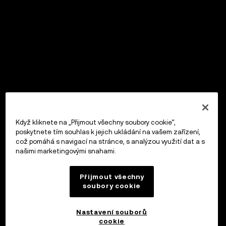
Když kliknete na „Přijmout všechny soubory cookie“,
poskytnete tím souhlas k jejich ukládání na vašem zařízení,
což pomáhá s navigací na stránce, s analýzou využití dat a s
našimi marketingovými snahami.
Přijmout všechny
soubory cookie
Nastavení souborů
cookie
OKX Peněženka