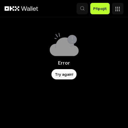
Přeskočit na hlavní obsah
Připojit
Error
Try again!