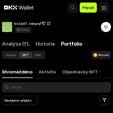
Přeskočit na hlavní obsah
Připojit
bc1qd7...nacpqf
574 d.
Analýza P/L
Historie
Portfolio
Krypto
NFT
DeFi
Bitcoin
Shromážděno
Aktivita
Objednávky NFT
Fi
Nedávno přijato